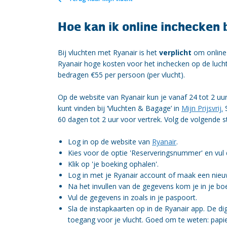
Hoe kan ik online inchecken 
Bij vluchten met Ryanair is het
verplicht
om online 
Ryanair hoge kosten voor het inchecken op de luch
bedragen €55 per persoon (per vlucht).
Op de website van Ryanair kun je vanaf 24 tot 2 uu
kunt vinden bij ‘Vluchten & Bagage’ in
Mijn Prijsvrij.
S
60 dagen tot 2 uur voor vertrek. Volg de volgende 
Log in op de website van
Ryanair
.
Kies voor de optie 'Reserveringsnummer' en vul
Klik op 'je boeking ophalen'.
Log in met je Ryanair account of maak een nieu
Na het invullen van de gegevens kom je in je boe
Vul de gegevens in zoals in je paspoort.
Sla de instapkaarten op in de Ryanair app. De digi
toegang voor je vlucht. Goed om te weten: pa