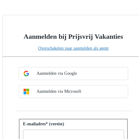
Aanmelden bij Prijsvrij Vakanties
Overschakelen naar aanmelden als agent
SSO-methode kiezen
Aanmelden met SSO
Aanmelden via Google
Aanmelden via Microsoft
Aanmelden met wachtwoord
E-mailadres* (vereist)