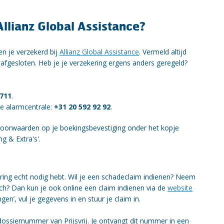
llianz Global Assistance?
en je verzekerd bij
Allianz Global Assistance
. Vermeld altijd
t afgesloten. Heb je je verzekering ergens anders geregeld?
8711
.
 de alarmcentrale:
+31 20 592 92 92
.
 voorwaarden op je boekingsbevestiging onder het kopje
ng & Extra's'.
ering echt nodig hebt. Wil je een schadeclaim indienen? Neem
sch? Dan kun je ook online een claim indienen via de
website
en’, vul je gegevens in en stuur je claim in.
dossiernummer van Prijsvrij. Je ontvangt dit nummer in een