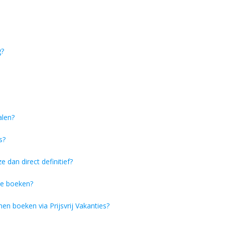
g?
alen?
s?
e dan direct definitief?
ie boeken?
en boeken via Prijsvrij Vakanties?