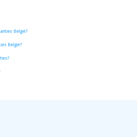
anties België?
ties België?
ties?
?