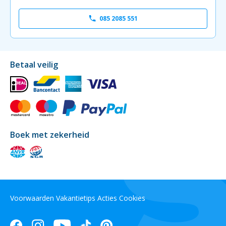
085 2085 551
Betaal veilig
Boek met zekerheid
Voorwaarden
Vakantietips
Acties
Cookies