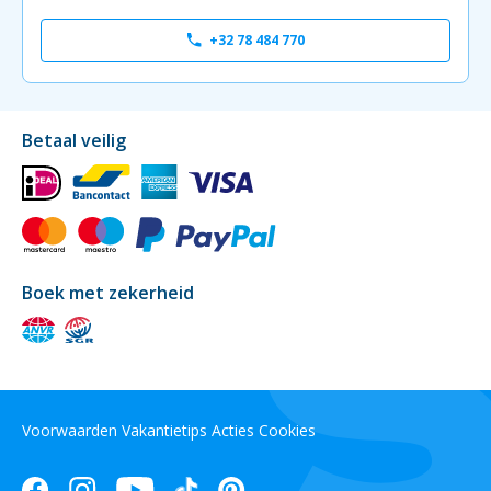
+32 78 484 770
Betaal veilig
Boek met zekerheid
Voorwaarden
Vakantietips
Acties
Cookies