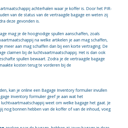
rtmaatschappij achterhalen waar je koffer is. Door het PIR-
houden van de status van de vertraagde bagage en weten zij
ra deze gevonden is.
age mag je de hoognodige spullen aanschaffen, zoals
vaartmaatschappij na welke artikelen je aan mag schaffen,
ge meer aan mag schaffen dan bij een korte vertraging. De
age claimen bij de luchtvaartmaatschappij. Het is dan ook
eschafte spullen bewaart. Zodra je de vertraagde bagage
maakte kosten terug te vorderen bij de
den, kan je online een Bagage Inventory formulier invullen
agage Inventory formulier geef je aan wat het
 luchtvaartmaatschappij weet om welke bagage het gaat. Je
t jij nog bonnen hebben van de koffer of van de inhoud, voeg
en
zoeken naar de bagage, hebben zij jouw bagage in deze