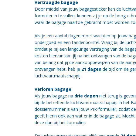
Vertraagde bagage
Door middel van jouw bagagesticker kan de luchtvaa
formulier in te vullen, kunnen zij je op de hoogte 
waar de bagage naartoe gebracht moet worden zod
Als je een aantal dagen moet wachten op jouw bag
ondergoed en een tandenborstel. Vraag bij de lucht
omdat je bij een langdurige vertraging van de baga
kosten hiervan kan jij na het ontvangen van de bag
van belang dat jij de aankoopbewijzen van de aang
ontvangen hebt, heb je
21 dagen
de tijd om de ge
luchtvaartmaatschappij.
Verloren bagage
Als jouw bagage na
drie dagen
niet terug is gevon
bij de betreffende luchtvaartmaatschappij. In het B
dossiernummer is van jouw PIR-formulier, zodat de
geeft hierin ook aan wat er in de bagage zit. Moch
deze dan bij het formulier.
De luchtvaartmaatschappij blijft gedurende
21 dag